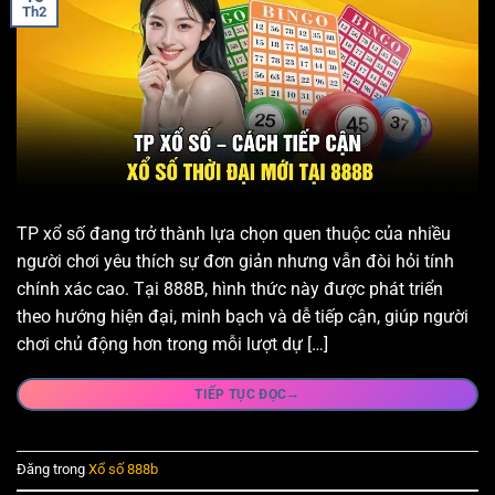
Th2
TP xổ số đang trở thành lựa chọn quen thuộc của nhiều
người chơi yêu thích sự đơn giản nhưng vẫn đòi hỏi tính
chính xác cao. Tại 888B, hình thức này được phát triển
theo hướng hiện đại, minh bạch và dễ tiếp cận, giúp người
chơi chủ động hơn trong mỗi lượt dự […]
→
TIẾP TỤC ĐỌC
Đăng trong
Xổ số 888b