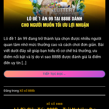
Lô đề 1 ăn 99 đang trở thành lựa chọn được nhiều người
quan tâm nhờ mức thưởng cao và cách chơi đơn giản. Bài
viết dưới đây sẽ giúp bạn hiểu rõ cơ chế trả thưởng, ưu
điểm nổi bật và lý do vì sao 888B được đánh giá là điểm
đến uy tín […]
→
TIẾP TỤC ĐỌC
Đăng trong
Xổ số 888b
XỔ SỐ 888B