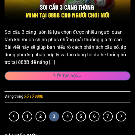
Soi cầu 3 càng luôn là lựa chọn được nhiều người quan
tâm khi muốn chinh phục những giải thưởng giá trị cao.
Bài viết này sẽ giúp bạn hiểu rõ cách phân tích cầu số, áp
dụng phương pháp hợp lý và tận dụng tối đa hệ thống hỗ
trợ tại 888B để nâng […]
→
TIẾP TỤC ĐỌC
Đăng trong
Xổ số 888b
1
2
3
4
5
6
7