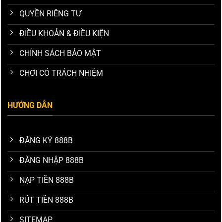
QUYỀN RIÊNG TƯ
ĐIỀU KHOẢN & ĐIỀU KIỆN
CHÍNH SÁCH BẢO MẬT
CHƠI CÓ TRÁCH NHIỆM
HƯỚNG DẪN
ĐĂNG KÝ 888B
ĐĂNG NHẬP 888B
NẠP TIỀN 888B
RÚT TIỀN 888B
SITEMAP