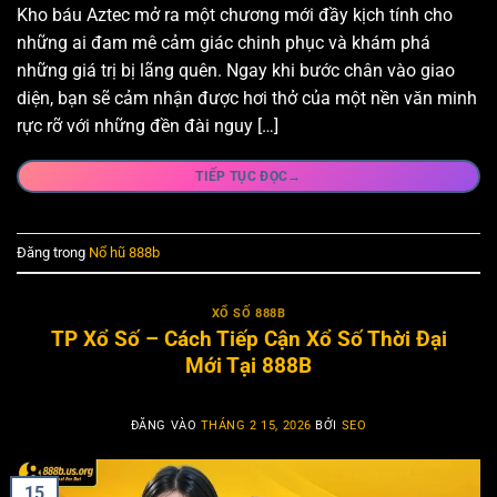
Kho báu Aztec mở ra một chương mới đầy kịch tính cho
những ai đam mê cảm giác chinh phục và khám phá
những giá trị bị lãng quên. Ngay khi bước chân vào giao
diện, bạn sẽ cảm nhận được hơi thở của một nền văn minh
rực rỡ với những đền đài nguy […]
→
TIẾP TỤC ĐỌC
Đăng trong
Nổ hũ 888b
XỔ SỐ 888B
TP Xổ Số – Cách Tiếp Cận Xổ Số Thời Đại
Mới Tại 888B
ĐĂNG VÀO
THÁNG 2 15, 2026
BỞI
SEO
15