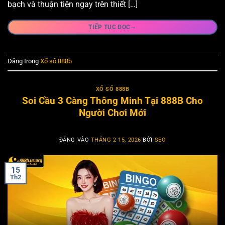
bạch và thuận tiện ngay trên thiết […]
→
TIẾP TỤC ĐỌC
Đăng trong
Xổ số 888b
XỔ SỐ 888B
Soi Cầu 3 Càng Thông Minh Tại 888B Cho
Người Chơi Mới
ĐĂNG VÀO
THÁNG 2 15, 2026
BỞI
SEO
15
Th2