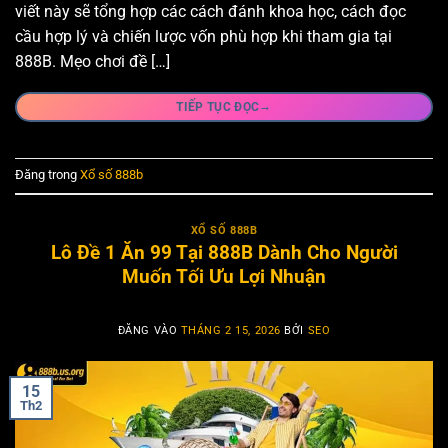
viết này sẽ tổng hợp các cách đánh khoa học, cách đọc
cầu hợp lý và chiến lược vốn phù hợp khi tham gia tại
888B. Mẹo chơi đề […]
→
TIẾP TỤC ĐỌC
Đăng trong
Xổ số 888b
XỔ SỐ 888B
Lô Đề 1 Ăn 99 Tại 888B Dành Cho Người
Muốn Tối Ưu Lợi Nhuận
ĐĂNG VÀO
THÁNG 2 15, 2026
BỞI
SEO
15
Th2