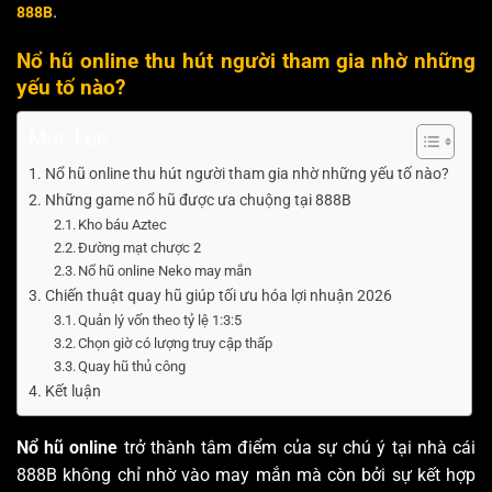
.
888B
Nổ hũ online thu hút người tham gia nhờ những
yếu tố nào?
Mục Lục
Nổ hũ online thu hút người tham gia nhờ những yếu tố nào?
Những game nổ hũ được ưa chuộng tại 888B
Kho báu Aztec
Đường mạt chược 2
Nổ hũ online Neko may mắn
Chiến thuật quay hũ giúp tối ưu hóa lợi nhuận 2026
Quản lý vốn theo tỷ lệ 1:3:5
Chọn giờ có lượng truy cập thấp
Quay hũ thủ công
Kết luận
Nổ hũ online
trở thành tâm điểm của sự chú ý tại nhà cái
888B không chỉ nhờ vào may mắn mà còn bởi sự kết hợp