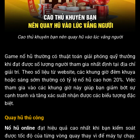
Cao thủ khuyên bạn nên quay hũ vào lúc vắng người
Game nổ hũ thường có thuật toán giải phóng quỹ thưởng
khi đạt được số lượng người tham gia nhất định tại địa chỉ
giải trí. Theo số liệu từ website, các khung giờ đêm khuya
hoặc sáng sớm thường có tỷ lệ nổ hũ cao hơn 20%. Việc
tham gia vào các khung giờ này giúp bạn giảm bớt sự
cạnh tranh và tăng xác suất nhận được các biểu tượng đặc
biệt.
Quay hũ thủ công
Nổ hũ online
đạt hiệu quả cao nhất khi bạn kiểm soát
được tốc độ của từng vòng quay thay vì để máy tự chạy.