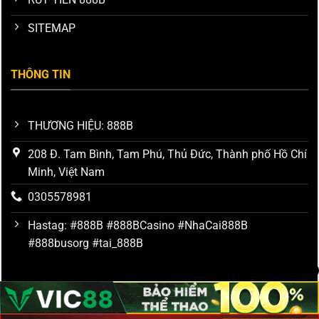
SITEMAP
THÔNG TIN
THƯƠNG HIỆU: 888B
208 Đ. Tam Bình, Tam Phú, Thủ Đức, Thành phố Hồ Chí
Minh, Việt Nam
0305578981
Hastag: #888B #888BCasino #NhaCai888B
#888busorg #tai_888B