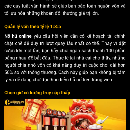
các quy luật vận hành sẽ giúp bạn bảo toàn nguồn vốn và
tối ưu hóa những khoản đổi thưởng giá trị lớn.
Quản lý vốn theo tỷ lệ 1:3:5
Nổ hũ online
yêu cầu hội viên cần có kế hoạch tài chính
chặt chẽ để duy trì lượt quay lâu nhất có thể. Thay vì đặt
cược lớn một lần, bạn hãy chia ngân sách thành 100 phần
bằng nhau để bắt đầu. Thực tế tại nhà cái cho thấy, những
người chia nhỏ vốn có khả năng duy trì cuộc chơi dài hơn
50% so với thông thường. Cách này giúp bạn không bị tâm
lý và dễ dàng chờ đợi thời điểm hũ nổ trên trang web.
Chọn giờ có lượng truy cập thấp