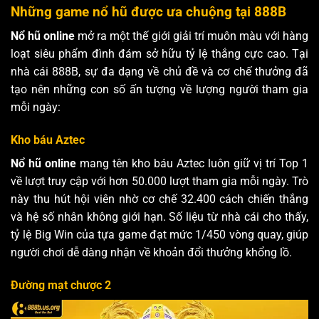
Những game nổ hũ được ưa chuộng tại 888B
Nổ hũ online
mở ra một thế giới giải trí muôn màu với hàng
loạt siêu phẩm đình đám sở hữu tỷ lệ thắng cực cao. Tại
nhà cái 888B, sự đa dạng về chủ đề và cơ chế thưởng đã
tạo nên những con số ấn tượng về lượng người tham gia
mỗi ngày:
Kho báu Aztec
Nổ hũ online
mang tên kho báu Aztec luôn giữ vị trí Top 1
về lượt truy cập với hơn 50.000 lượt tham gia mỗi ngày. Trò
này thu hút hội viên nhờ cơ chế 32.400 cách chiến thắng
và hệ số nhân không giới hạn. Số liệu từ nhà cái cho thấy,
tỷ lệ Big Win của tựa game đạt mức 1/450 vòng quay, giúp
người chơi dễ dàng nhận về khoản đổi thưởng khổng lồ.
Đường mạt chược 2