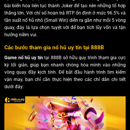
bài biến hóa liên tục thành Joker để tạo nên những tổ hợp
thắng lớn. Với chỉ số hoàn trả RTP ổn định ở mức 96.5% và
tần suất nổ hũ nhỏ (Small Win) diễn ra gần như mỗi 5 vòng
quay, đây là lựa chọn tuyệt vời để bạn tích lũy vốn và tận
hưởng niềm vui.
Các bước tham gia nổ hũ uy tín tại 888B
Game nổ hũ uy tín
tại 888B sở hữu quy trình tham gia cực
kỳ tối giản, giúp bạn nhanh chóng hòa mình vào những
vòng quay đầy kịch tính. Để bắt đầu hành trình tìm kiếm
vận may, bạn chỉ cần thực hiện theo các chỉ dẫn chi tiết
dưới đây: