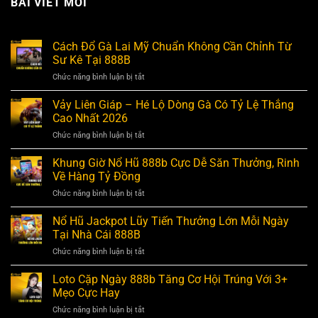
BÀI VIẾT MỚI
Cách Đổ Gà Lai Mỹ Chuẩn Không Cần Chỉnh Từ
Sư Kê Tại 888B
Chức năng bình luận bị tắt
ở
Cách
Đổ
Vảy Liên Giáp – Hé Lộ Dòng Gà Có Tỷ Lệ Thắng
Gà
Cao Nhất 2026
Lai
Chức năng bình luận bị tắt
ở
Mỹ
Vảy
Chuẩn
Liên
Khung Giờ Nổ Hũ 888b Cực Dễ Săn Thưởng, Rinh
Không
Giáp
Cần
Về Hàng Tỷ Đồng
–
Chỉnh
Chức năng bình luận bị tắt
ở
Hé
Từ
Khung
Lộ
Sư
Giờ
Nổ Hũ Jackpot Lũy Tiến Thưởng Lớn Mỗi Ngày
Dòng
Kê
Nổ
Gà
Tại Nhà Cái 888B
Tại
Hũ
Có
888B
Chức năng bình luận bị tắt
ở
888b
Tỷ
Nổ
Cực
Lệ
Hũ
Loto Cặp Ngày 888b Tăng Cơ Hội Trúng Với 3+
Dễ
Thắng
Jackpot
Săn
Mẹo Cực Hay
Cao
Lũy
Thưởng,
Nhất
Chức năng bình luận bị tắt
ở
Tiến
Rinh
2026