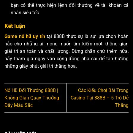
bạn có thể thực hiện lệnh đổi thưởng về tài khoản cá
nhân siêu tốc.
Kết luận
Game nổ hũ uy tín
tại 888B thực sự là sự lựa chọn hoàn
hảo cho những ai mong muốn tìm kiếm một không gian
giải trí an toàn và chất lượng. Đừng chần chừ thêm nữa,
hãy tham gia ngay vào cộng đồng nhà cái để tận hưởng
những giây phút giải trí thăng hoa.
Nổ Hũ Đổi Thưởng 888B |
Các Kiểu Chơi Bài Trong
Không Gian Quay Thưởng
Casino Tại 888B – 5 Trò Dễ
Đầy Màu Sắc
Thắng