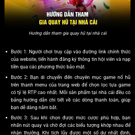
Hướng dẫn tham gia quay hũ tại nhà cái
Bước 1: Người chơi truy cập vào đường link chính thức
của website, tiến hành đăng ký thông tin hội viên và nạp
tiền qua các phương thức bảo mật.
Bước 2: Bạn di chuyển đến chuyên mục game nổ hũ
trên thanh menu của trang web để chọn lọc tựa game
có tỷ lệ RTP cao nhất. Mỗi sản phẩm tại nhà cái đều có
bảng hướng dẫn chi tiết về các dòng thanh toán, giúp
bạn dễ dàng nắm bắt.
Bước 3: Sau khi chọn được mức cược phù hợp, bạn
nhấn nút quay và chờ đợi các biểu tượng khớp nhau để
nhận thưởng. Khi tích lũy được một số dư nhất định,