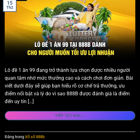
15
Th2
Lô đề 1 ăn 99 đang trở thành lựa chọn được nhiều người
quan tâm nhờ mức thưởng cao và cách chơi đơn giản. Bài
viết dưới đây sẽ giúp bạn hiểu rõ cơ chế trả thưởng, ưu
điểm nổi bật và lý do vì sao 888B được đánh giá là điểm
đến uy tín […]
→
TIẾP TỤC ĐỌC
Đăng trong
Xổ số 888b