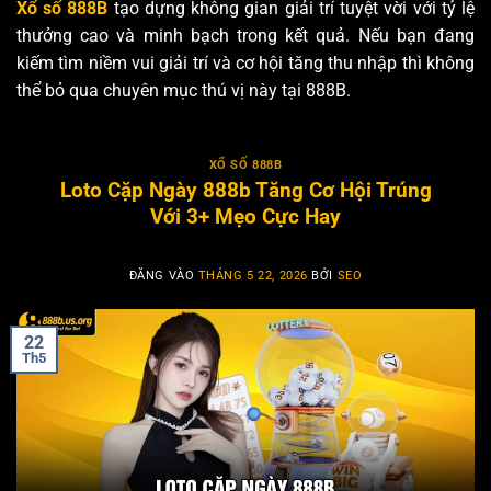
Xổ số 888B
tạo dựng không gian giải trí tuyệt vời với tỷ lệ
thưởng cao và minh bạch trong kết quả. Nếu bạn đang
kiếm tìm niềm vui giải trí và cơ hội tăng thu nhập thì không
thể bỏ qua chuyên mục thú vị này tại 888B.
XỔ SỐ 888B
Loto Cặp Ngày 888b Tăng Cơ Hội Trúng
Với 3+ Mẹo Cực Hay
ĐĂNG VÀO
THÁNG 5 22, 2026
BỞI
SEO
22
Th5