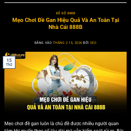
XỔ SỐ 888B
Mẹo Chơi Đề Gan Hiệu Quả Và An Toàn Tại
Nhà Cái 888B
ĐĂNG VÀO
THÁNG 2 15, 2026
BỞI
SEO
15
Th2
Mẹo chơi đề gan luôn là chủ đề được nhiều người quan
tâm khi muốn theo số lâu dài mà vẫn kiểm soát rủi ro. Bài