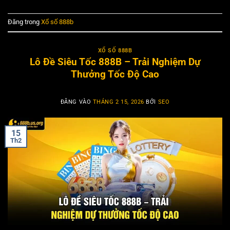
Đăng trong
Xổ số 888b
XỔ SỐ 888B
Lô Đề Siêu Tốc 888B – Trải Nghiệm Dự
Thưởng Tốc Độ Cao
ĐĂNG VÀO
THÁNG 2 15, 2026
BỞI
SEO
15
Th2