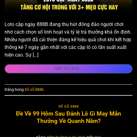
Loto cặp ngày 888B đang thu hút đông đảo người chơi
nhờ cách chọn số linh hoạt và tỷ lệ trả thưởng khá ổn định.
Nhiều người đã cải thiện đáng kể hiệu quả chơi khi kết hợp
thống kê 7 ngày gần nhất với các cặp lô có tần suất xuất
hiện cao. Sự […]
→
TIẾP TỤC ĐỌC
Đăng trong
Xổ số 888b
XỔ SỐ 888B
Đề Về 99 Hôm Sau Đánh Lô Gì May Mắn
Thưởng Về Quanh Năm?