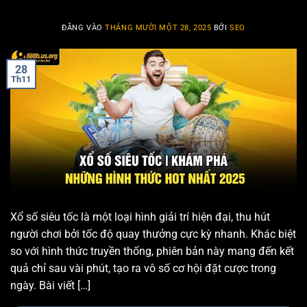
ĐĂNG VÀO
THÁNG MƯỜI MỘT 28, 2025
BỞI
SEO
28
Th11
Xổ số siêu tốc là một loại hình giải trí hiện đại, thu hút
người chơi bởi tốc độ quay thưởng cực kỳ nhanh. Khác biệt
so với hình thức truyền thống, phiên bản này mang đến kết
quả chỉ sau vài phút, tạo ra vô số cơ hội đặt cược trong
ngày. Bài viết […]