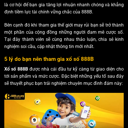
là cơ hội để bạn gia tăng lợi nhuận nhanh chóng và khẳng
định tiềm lực tài chính vững chắc của 888B.
Bên cạnh đó khi tham gia thế giới may rủi bạn sẽ trở thành
một phần của cộng đồng những người đam mê cược số.
Tại đây thành viên sẽ cùng nhau thảo luận, chia sẻ kinh
nghiệm soi cầu, cập nhật thông tin mới nhất.
5 lý do bạn nên tham gia xổ số 888B
Xổ số 888B
được nhà cái đầu tư kỹ càng từ giao diện cho
tới sản phẩm và mức cược. Đặc biệt những yếu tố sau đây
sẽ thuyết phục bạn trải nghiệm chuyên mục đình đám này: