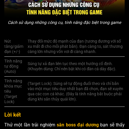
Cách sử dụng những công cụ, tính năng đặc biệt trong game
Nút
Thay đổi mức độ mạnh của đạn (tương đương với số
tăng/giảm
xu mất đi cho mỗi phát bắn). Đạn càng to, sát thương
đạn (+/-)
càng lớn nhưng vốn vơi đi càng nhanh.
Tính năng
Súng tự xả đạn liên tục theo một hướng cố định.
tự động
(Khuyên dùng: Chỉ nên bật khi có đàn cá dày đặc).
(Auto)
Tính năng
(Target Lock): Súng sẽ tự động đuổi theo và chỉ bắn
khóa mục
vào một mục tiêu duy nhất bạn đã chọn, đạn sẽ xuyên
tiêu
qua các con cá khác. (Đây là tính năng bắt buộc phải
(Target
dùng khi săn thủy quái lớn).
Lock)
Lời kết
Thử một lần trải nghiệm
săn boss đại dương
bạn sẽ thấy