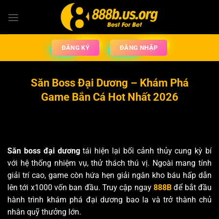
Bỏ
qua
nội
dung
ĐĂNG KÝ
ĐĂNG NHẬP
Săn Boss Đại Dương – Khám Phá
Game Bắn Cá Hot Nhất 2026
Săn boss đại dương
tái hiện lại bối cảnh thủy cung kỳ bí
với hệ thống nhiệm vụ, thử thách thú vị. Ngoài mang tính
giải trí cao, game còn hứa hẹn giải ngân kho báu hấp dẫn
lên tới x1000 vốn ban đầu. Truy cập ngay
888B
để bắt đầu
hành trình khám phá đại dương bao la và trở thành chủ
nhân quỹ thưởng lớn.