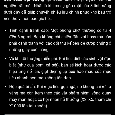
nghiệm rất mới. Nhất là khi có sự góp mặt của 3 tính năng
dưới đây đã giúp chuyến phiêu lưu chinh phục kho báu trở
nên thú vị hơn bao giờ hết:
Tính cạnh tranh cao: Một phòng chơi thường có từ 4
đến 6 người. Bạn không chỉ chiến đấu với boss mà còn
phải cạnh tranh với các đối thủ kế bên để cướp chúng ở
những giây cuối cùng.
Vũ khí tối thượng miễn phí: Khi tiêu diệt các sinh vật đặc
biệt (như cua bom, cá sét), bạn sẽ kích hoạt được các
hiệu ứng nổ lan, giật điện giúp tiêu hao máu của mục
tiêu nhanh hơn mà không tốn đạn.
Hộp quà bí ẩn: Khi mục tiêu gục ngã, nó không chỉ rơi ra
vàng mà còn kèm theo các vật phẩm hiếm, vòng quay
may mắn hoặc cơ hội nhân hũ thưởng (X2, X5, thậm chí
X1000 lần tài khoản).