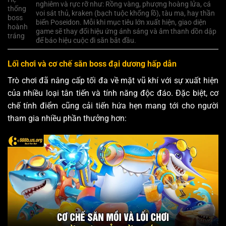
nghiêm và rực rỡ như: Rồng vàng, phượng hoàng lửa, cá
thống
voi sát thủ, kraken (bạch tuộc khổng lồ), tàu ma, hay thần
boss
biển Poseidon. Mỗi khi mục tiêu lớn xuất hiện, giao diện
hoành
game sẽ thay đổi hiệu ứng ánh sáng và âm thanh dồn dập
tráng
để báo hiệu cuộc đi săn bắt đầu.
Lối chơi và cơ chế săn boss đại dương hấp dẫn
Trò chơi đã nâng cấp tối đa về mặt vũ khí với sự xuất hiện
của nhiều loại tân tiến và tính năng độc đáo. Đặc biệt, cơ
chế tính điểm cũng cải tiến hứa hẹn mang tới cho người
tham gia nhiều phần thưởng hơn: