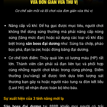
Cơ chế săn mồi và lối chơi vừa đơn giản vừa thú vị
Nâng cấp vũ khí: Để hạ gục được mục tiêu, người chơi
không thể dùng súng thường mà phải nâng cấp nòng
súng (tăng mức đạn) hoặc sử dụng các loại vũ khí đặc
biệt trong
săn boss đại dương
như: Súng tia chớp, pháo
bọc phá, đạn la-zer, hoặc đóng băng đại dương.
Cơ chế tính điểm: Thủy quái lớn có lượng máu (HP) rất
lớn. Thành viên cần phải xả đạn liên tục và phối hợp
cùng những người chơi khác trong cùng phòng. Điểm
thưởng (xu/vàng) sẽ được tính dựa trên lượng sát
thương bạn gây ra hoặc người nào tung ra đòn kết liễu
(Last Hit) sẽ nhận được toàn bộ kho báu.
Sự xuất hiện của 3 tính năng mới lạ
Săn boss đại dương
tại 888B khiến mọi người có trải