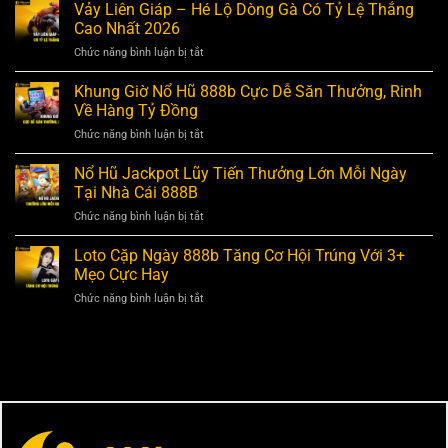
Đổ
Vảy Liên Giáp – Hé Lộ Dòng Gà Có Tỷ Lệ Thắng
Gà
Cao Nhất 2026
Lai
Chức năng bình luận bị tắt
ở
Mỹ
Vảy
Chuẩn
Liên
Khung Giờ Nổ Hũ 888b Cực Dễ Săn Thưởng, Rinh
Không
Giáp
Cần
Về Hàng Tỷ Đồng
–
Chỉnh
Chức năng bình luận bị tắt
ở
Hé
Từ
Khung
Lộ
Sư
Giờ
Nổ Hũ Jackpot Lũy Tiến Thưởng Lớn Mỗi Ngày
Dòng
Kê
Nổ
Gà
Tại Nhà Cái 888B
Tại
Hũ
Có
888B
Chức năng bình luận bị tắt
ở
888b
Tỷ
Nổ
Cực
Lệ
Hũ
Loto Cặp Ngày 888b Tăng Cơ Hội Trúng Với 3+
Dễ
Thắng
Jackpot
Săn
Mẹo Cực Hay
Cao
Lũy
Thưởng,
Nhất
Chức năng bình luận bị tắt
ở
Tiến
Rinh
2026
Loto
Thưởng
Về
Cặp
Lớn
Hàng
Ngày
Mỗi
Tỷ
888b
Ngày
Đồng
Tăng
Tại
Cơ
Nhà
Hội
Cái
Trúng
888B