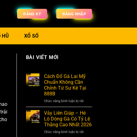
ĐĂNG KÝ
ĐĂNG NHẬP
 HŨ
XỔ SỐ
BÀI VIẾT MỚI
Cách Đổ Gà Lai Mỹ
Chuẩn Không Cần
Chỉnh Từ Sư Kê Tại
888B
Chức năng bình luận bị tắt
ở
thao
Cách
trải
Đổ
Vảy Liên Giáp – Hé
Gà
Lộ Dòng Gà Có Tỷ Lệ
 cho
Lai
Thắng Cao Nhất 2026
Mỹ
Chức năng bình luận bị tắt
ở
Chuẩn