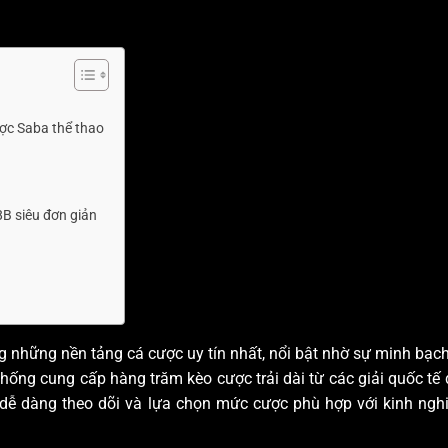
ợc Saba thể thao
B siêu đơn giản
 những nền tảng cá cược uy tín nhất, nổi bật nhờ sự minh bạc
thống cung cấp hàng trăm kèo cược trải dài từ các giải quốc tế
 dễ dàng theo dõi và lựa chọn mức cược phù hợp với kinh ng