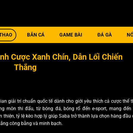
 THAO
BẮN CÁ
GAME BÀI
ĐÁ GÀ
NỔ
nh Cược Xanh Chín, Dẫn Lối Chiến
Thắng
an giải trí chuẩn quốc tế dành cho giới yêu thích cá cược thể 
ng môn thi đấu, từ bóng đá, bóng rổ đến e-sport, mang đến 
 thiện, tỷ lệ kèo hợp lý giúp Saba trở thành lựa chọn hàng đầu
hắng công bằng và minh bạch.