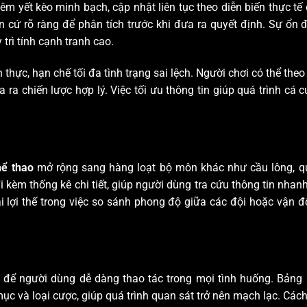
m yết kèo minh bạch, cập nhật liên tục theo diễn biến thực tế
n cứ rõ ràng để phân tích trước khi đưa ra quyết định. Sự ổn 
 trì tính cạnh tranh cao.
thực, hạn chế tối đa tình trạng sai lệch. Người chơi có thể theo
ra chiến lược hợp lý. Việc tối ưu thông tin giúp quá trình cá 
hể thao
mở rộng sang hàng loạt bộ môn khác như cầu lông, q
đi kèm thống kê chi tiết, giúp người dùng tra cứu thông tin nhan
ại lợi thế trong việc so sánh phong độ giữa các đội hoặc vận 
 để người dùng dễ dàng thao tác trong mọi tình huống. Bảng
mục và loại cược, giúp quá trình quan sát trở nên mạch lạc. Các