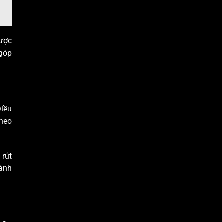
được
 góp
Điều
Theo
 rút
hành