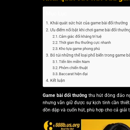
Mục Lục
Khái quát sức hút của game bài đổi thưởng
Ưu điểm nổi bật khi chơi game bài đổi thưở
Cảm giác đối kháng trí tuệ
Thời gian thu thưởng cực nhanh
Kho tựa game phong phú
Bỏ túi những thể loại phổ biến trong game b
Tiến lên miền Nam
Phỏm chiến thuật
Baccarat hiện đại
Kết luận
Game bài đổi thưởng
thu hút đông đảo ng
nhưng vẫn giữ được sự kịch tính cần thiết.
dồn dập và cuốn hút, phù hợp cho cả giải tr