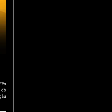
 đến
o độ
ngẫu