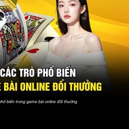
 phổ biến trong game bài online đổi thưởng