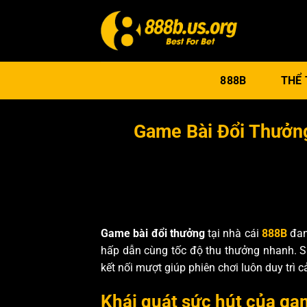
Bỏ
qua
nội
dung
888B
THỂ
Game Bài Đổi Thưởng
Game bài đổi thưởng
tại nhà cái
888B
đan
hấp dẫn cùng tốc độ thu thưởng nhanh. Sự
kết nối mượt giúp phiên chơi luôn duy trì 
Khái quát sức hút của ga