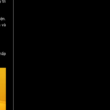
 trì
iện.
h và
 hấp