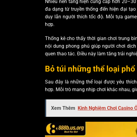
Nhiều nền tảng hiện cung cấp hơn 20–30
đa dạng từ truyền thống đến hiện đại tạo n
duy lẫn người thích tốc độ. Mỗi tựa game
hợp.
Thống kê cho thấy thời gian chơi trung b
nội dung phong phú giúp người chơi dịch 
quen thao tác. Điều này làm tăng trải ng
Bỏ túi những thể loại phổ
Sau đây là những thể loại được yêu thíc
hợp. Mỗi trò mang nhịp chơi khác nhau, giúp
Xem Thêm
Kinh Nghiệm Chơi Casino 