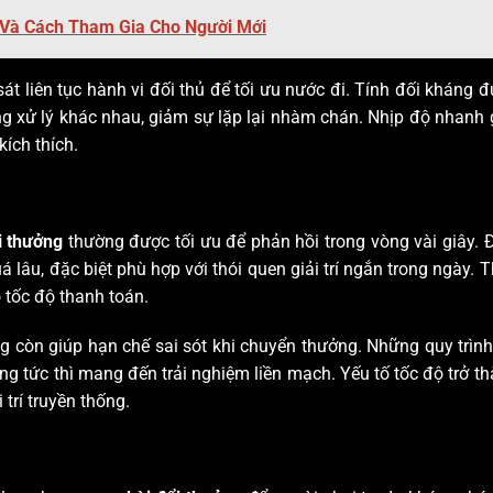
c Và Cách Tham Gia Cho Người Mới
t liên tục hành vi đối thủ để tối ưu nước đi. Tính đối kháng 
ớng xử lý khác nhau, giảm sự lặp lại nhàm chán. Nhịp độ nhanh
ích thích.
i thưởng
thường được tối ưu để phản hồi trong vòng vài giây. 
 lâu, đặc biệt phù hợp với thói quen giải trí ngắn trong ngày. 
 tốc độ thanh toán.
g còn giúp hạn chế sai sót khi chuyển thưởng. Những quy trình
g tức thì mang đến trải nghiệm liền mạch. Yếu tố tốc độ trở t
 trí truyền thống.