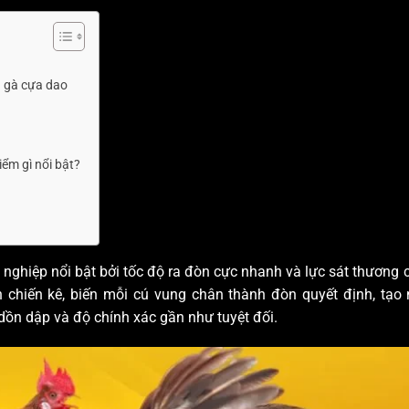
á gà cựa dao
iểm gì nổi bật?
 nghiệp nổi bật bởi tốc độ ra đòn cực nhanh và lực sát thương 
 chiến kê, biến mỗi cú vung chân thành đòn quyết định, tạo
 dồn dập và độ chính xác gần như tuyệt đối.