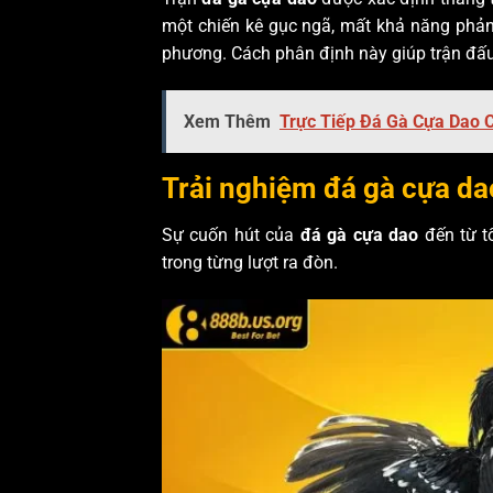
một chiến kê gục ngã, mất khả năng phản
phương. Cách phân định này giúp trận đấu d
Xem Thêm
Trực Tiếp Đá Gà Cựa Dao 
Trải nghiệm đá gà cựa dao
Sự cuốn hút của
đá gà cựa dao
đến từ tố
trong từng lượt ra đòn.