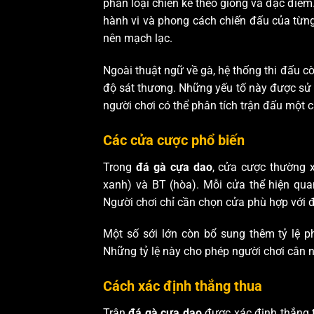
phân loại chiến kê theo giống và đặc điểm.
hành vi và phong cách chiến đấu của từng
nên mạch lạc.
Ngoài thuật ngữ về gà, hệ thống thi đấu 
độ sát thương. Những yếu tố này được sử
người chơi có thể phân tích trận đấu một 
Các cửa cược phổ biến
Trong
đá gà cựa dao
, cửa cược thường 
xanh) và BT (hòa). Mỗi cửa thể hiện qua
Người chơi chỉ cần chọn cửa phù hợp với đ
Một số sới lớn còn bổ sung thêm tỷ lệ
Những tỷ lệ này cho phép người chơi cân 
Cách xác định thắng thua
Trận
đá gà cựa dao
được xác định thắng t