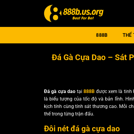
Bỏ
qua
nội
dung
888B
THỂ
Đá Gà Cựa Dao – Sát 
Đá gà cựa dao
tại
888B
được xem là tinh 
là biểu tượng của tốc độ và bản lĩnh. Hìn
kịch tính cùng tính sát thương cao. Mỗi c
thế trong từng trận đấu.
Đôi nét đá gà cựa dao