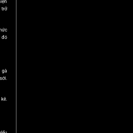
hiện
 trở
 mức
ờ đó
a gà
sới.
kê.
 Nếu