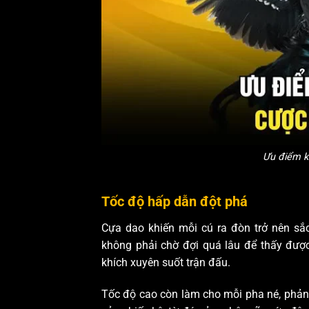
Ưu điểm k
Tốc độ hấp dẫn đột phá
Cựa dao khiến mỗi cú ra đòn trở nên sắ
không phải chờ đợi quá lâu để thấy đượ
khích xuyên suốt trận đấu.
Tốc độ cao còn làm cho mỗi pha né, phản đ