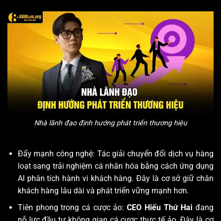
Nhà lãnh đạo định hướng phát triển thương hiệu
Đẩy mạnh công nghệ: Tác giải chuyển đổi dịch vụ hàng
loạt sang trải nghiệm cá nhân hóa bằng cách ứng dụng
AI phân tích hành vi khách hàng. Đây là cơ sở giữ chân
khách hàng lâu dài và phát triển vững mạnh hơn.
Tiên phong trong cá cược ảo:
CEO Hiếu Thứ Hai
đang
nỗ lực đầu tư không gian cá cược thực tế ảo. Đây là cơ